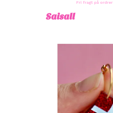
Fri fragt på ordrer
Saisall