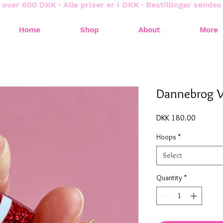
 over 600 DKK · Alle priser er i DKK · Bestillinger sende
Home
Shop
About
More
Dannebrog 
Price
DKK 180.00
Hoops
*
Select
Quantity
*