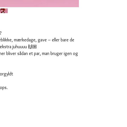
?
jeblikke, mærkedage, gave – eller bare de
t ekstra juhuuuu 🙌🏼
her bliver sådan et par, man bruger igen og
forgyldt
ops.