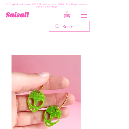
Fri fragt på ordrer over 600 DKK · Alle priser er i DKK · Bestillinger sendes
inden 1-3 hverdage
Saisall