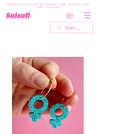
Fri fragt på ordrer over 600 DKK · Alle priser er i DKK · Bestillinger sendes
inden 1-3 hverdage
Saisall