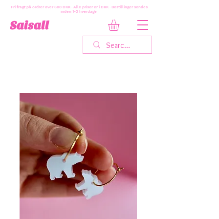
Fri fragt på ordrer over 600 DKK · Alle priser er i DKK · Bestillinger sendes
inden 1-3 hverdage
Saisall