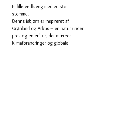
Et lille vedhæng med en stor
stemme.
Denne isbjørn er inspireret af
Grønland og Arktis – en natur under
pres og en kultur, der mærker
klimaforandringer og globale
konflikter på tæt hold.
Vedhænget er et symbol på styrke,
sårbarhed og ansvar.
✨ Sælges enkeltvis
✨ 90 kr. pr. vedhæng
✨ Ønsker du et par, skal du lægge 2
stk. i kurven
Vedhænget måler 1,5 x 2 cm uden
hoops.