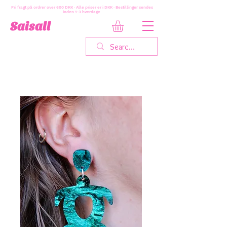
Fri fragt på ordrer over 600 DKK · Alle priser er i DKK · Bestillinger sendes
inden 1-3 hverdage
Saisall