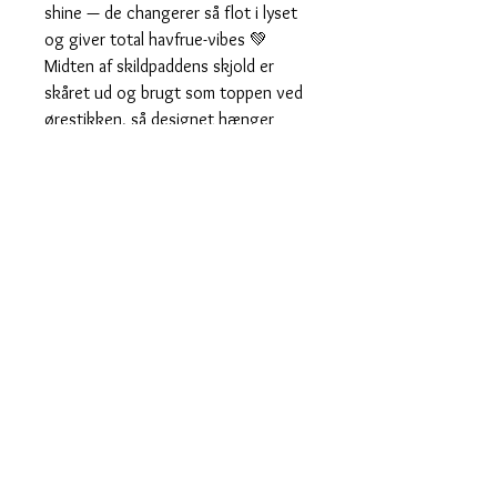
shine — de changerer så flot i lyset
og giver total havfrue-vibes 💚
Midten af skildpaddens skjold er
skåret ud og brugt som toppen ved
ørestikken, så designet hænger
perfekt sammen.
♡ Lette og behagelige at have på
♡ Sælges som par
Perfekte til sommer, ferie, festivaler
og alle jer der gerne vil ligne nogen,
der permanent hører bølger i
baggrunden 🌊✨
Hurtig levering
Designet og fremstillet i Danmark