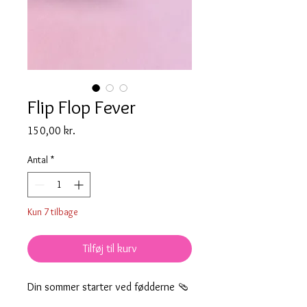
Flip Flop Fever
Pris
150,00 kr.
Antal
*
Kun 7 tilbage
Tilføj til kurv
Din sommer starter ved fødderne 🩴
De her små klipklapper er lavet i