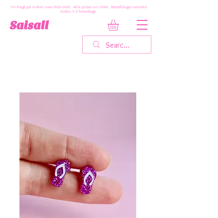
Fri fragt på ordrer over 600 DKK · Alle priser er i DKK · Bestillinger sendes
inden 1-3 hverdage
Saisall