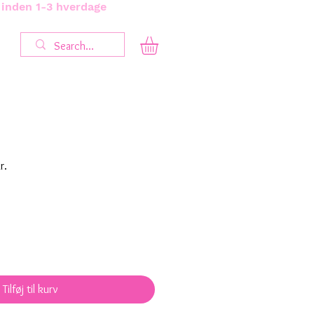
s inden 1-3 hverdage
Salgspris
r.
Tilføj til kurv