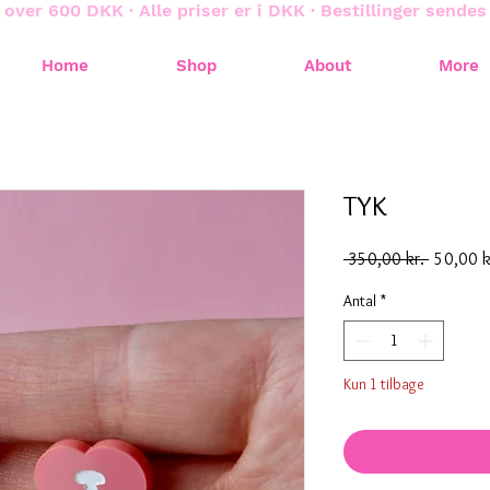
 over 600 DKK · Alle priser er i DKK · Bestillinger sende
Home
Shop
About
More
TYK
Regulær
 350,00 kr. 
50,00 k
pris
Antal
*
Kun 1 tilbage