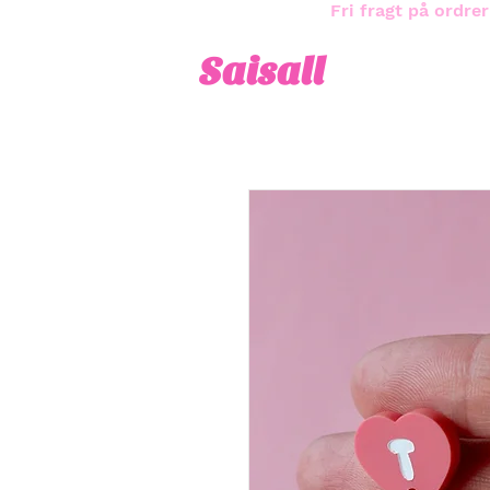
Fri fragt på ordrer
Saisall