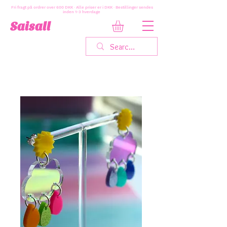
Fri fragt på ordrer over 600 DKK · Alle priser er i DKK · Bestillinger sendes
inden 1-3 hverdage
Saisall