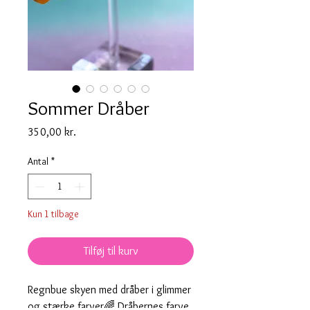
Sommer Dråber
Pris
350,00 kr.
Antal
*
Kun 1 tilbage
Tilføj til kurv
Regnbue skyen med dråber i glimmer
og stærke farver🌈 Dråbernes farve