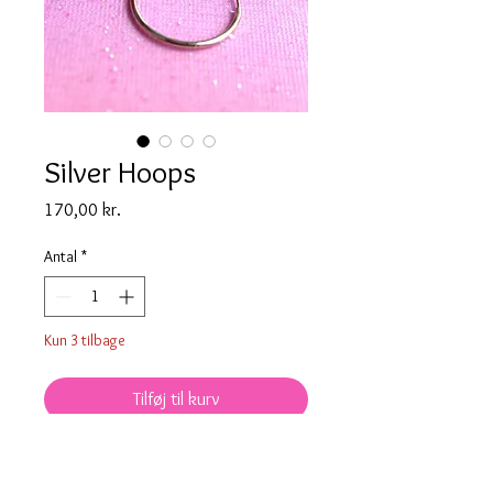
Silver Hoops
Pris
170,00 kr.
Antal
*
Kun 3 tilbage
Tilføj til kurv
Sølv creoler/hoops sælges i par til
170kr.