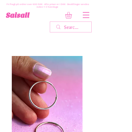
Fri fragt på ordrer over 600 DKK · Alle priser er i DKK · Bestillinger sendes
inden 1-3 hverdage
Saisall