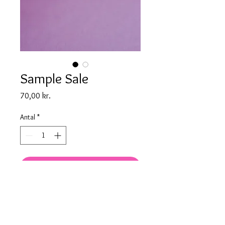
Sample Sale
Pris
70,00 kr.
Antal
*
Tilføj til kurv
Sælges pr. styk og kan bruges som
knap.
Tåler ikke maskinvask <3