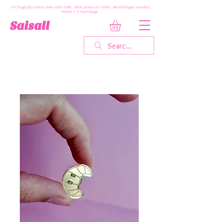
Fri fragt på ordrer over 600 DKK · Alle priser er i DKK · Bestillinger sendes
inden 1-3 hverdage
Saisall