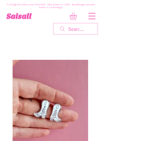
Fri fragt på ordrer over 600 DKK · Alle priser er i DKK · Bestillinger sendes
inden 1-3 hverdage
Saisall