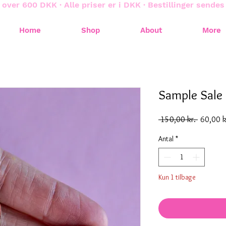
 over 600 DKK · Alle priser er i DKK · Bestillinger sende
Home
Shop
About
More
Sample Sale
Regulær
 150,00 kr. 
60,00 k
pris
Antal
*
Kun 1 tilbage