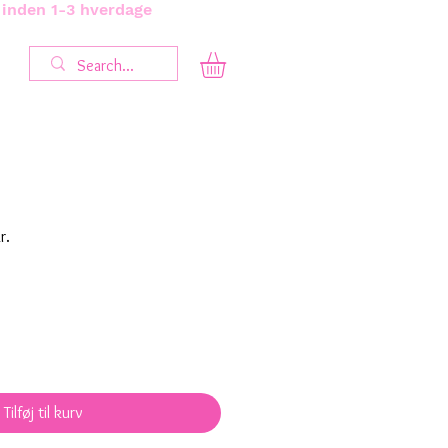
s inden 1-3 hverdage
Salgspris
r.
Tilføj til kurv