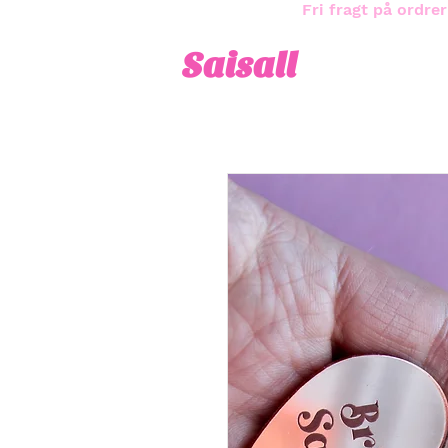
Fri fragt på ordrer
Saisall