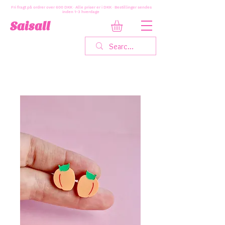
Fri fragt på ordrer over 600 DKK · Alle priser er i DKK · Bestillinger sendes
inden 1-3 hverdage
Saisall