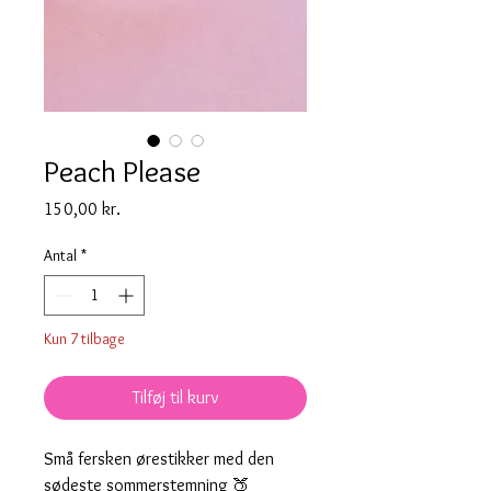
Peach Please
Pris
150,00 kr.
Antal
*
Kun 7 tilbage
Tilføj til kurv
Små fersken ørestikker med den
sødeste sommerstemning 🍑