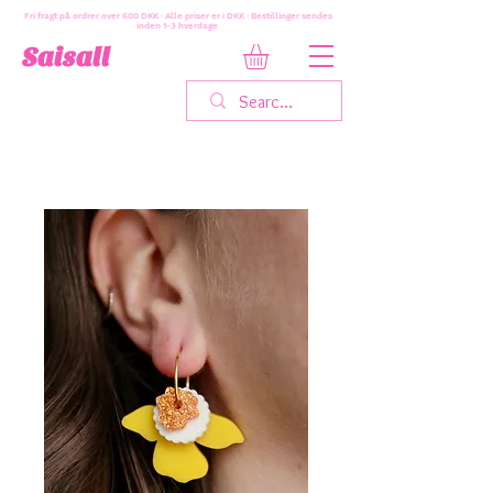
Fri fragt på ordrer over 600 DKK · Alle priser er i DKK · Bestillinger sendes
inden 1-3 hverdage
Saisall