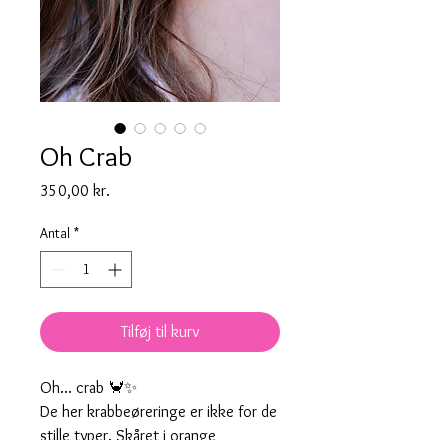
Oh Crab
Pris
350,00 kr.
Antal
*
Tilføj til kurv
Oh… crab 🦀✨
De her krabbeøreringe er ikke for de
stille typer. Skåret i orange