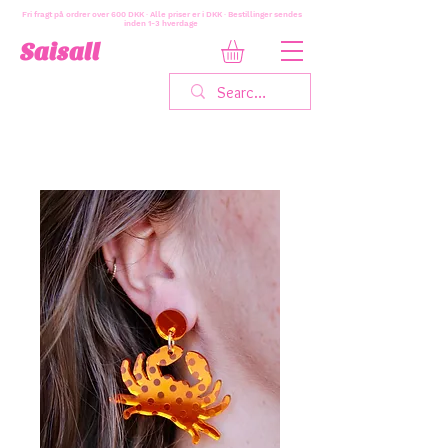
Fri fragt på ordrer over 600 DKK · Alle priser er i DKK · Bestillinger sendes
inden 1-3 hverdage
Saisall