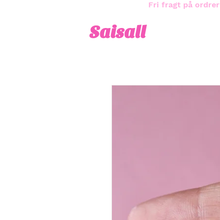
Fri fragt på ordrer
Saisall