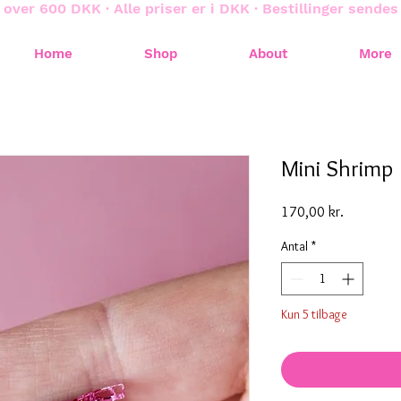
 over 600 DKK · Alle priser er i DKK · Bestillinger sende
Home
Shop
About
More
Mini Shrimp
Pris
170,00 kr.
Antal
*
Kun 5 tilbage