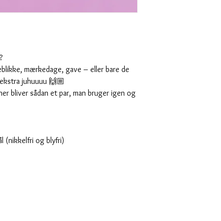
?
jeblikke, mærkedage, gave – eller bare de
t ekstra juhuuuu 🙌🏼
her bliver sådan et par, man bruger igen og
l (nikkelfri og blyfri)