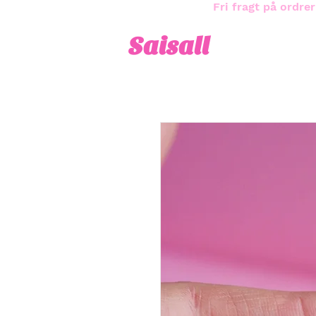
Fri fragt på ordrer
Saisall