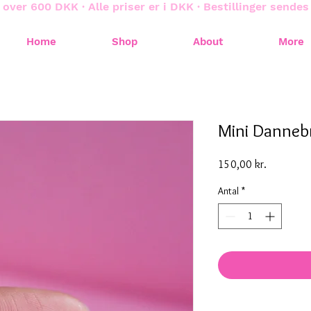
 over 600 DKK · Alle priser er i DKK · Bestillinger sende
Home
Shop
About
More
Mini Danneb
Pris
150,00 kr.
Antal
*