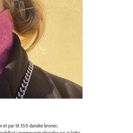
 et par til 350 danske kroner.
rskåret i marmoreret plexiglas og er lette