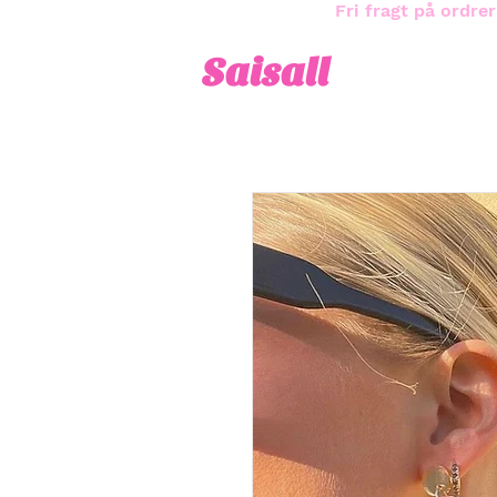
Fri fragt på ordrer
Saisall