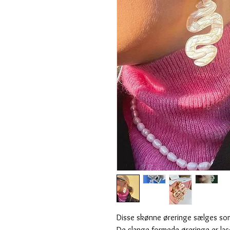
Disse skønne øreringe sælges som
De slange formede øreringe er lase