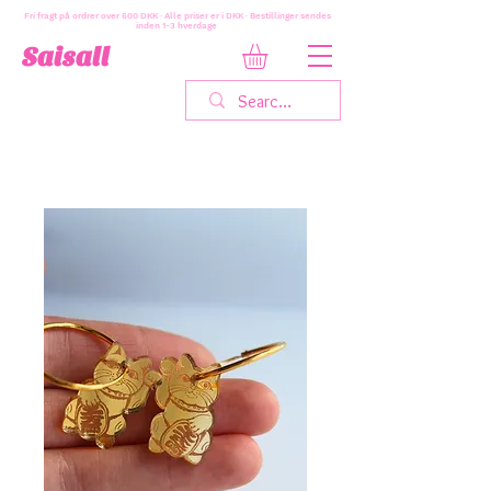
Fri fragt på ordrer over 600 DKK · Alle priser er i DKK · Bestillinger sendes
inden 1-3 hverdage
Saisall