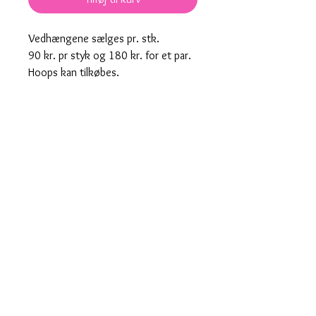
Vedhængene s​ælges pr. stk.
90 kr. pr styk og 180 kr. for et par.
Hoops kan tilkøbes.
Maneki Neko vedhæng i guld spejl.
Pendants for hoops are sold per
piece.
DKK 90 per piece and DKK 180 for a
pair.
Hoops can be purchased separately
here on the webshop.
Produktnummer: 00052