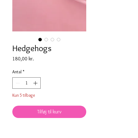
Hedgehogs
Pris
180,00 kr.
Antal
*
Kun 5 tilbage
Tilføj til kurv
De søde små pindsvin sælges som et
par til 180 kr.