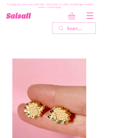
Fri fragt på ordrer over 600 DKK · Alle priser er i DKK · Bestillinger sendes
inden 1-3 hverdage
Saisall