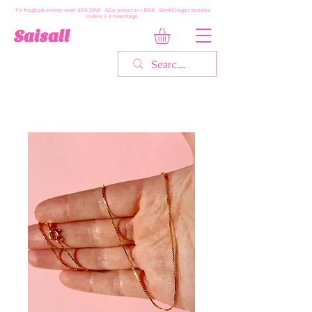
Fri fragt på ordrer over 600 DKK · Alle priser er i DKK · Bestillinger sendes
inden 1-3 hverdage
Saisall