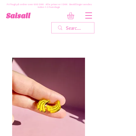
Fri fragt på ordrer over 600 DKK · Alle priser er i DKK · Bestillinger sendes
inden 1-3 hverdage
Saisall