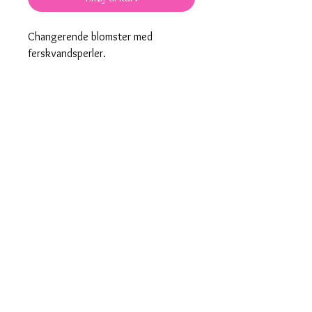
Changerende blomster med
ferskvandsperler.
Akryl: Transperant akryl der skifter i
farverne, lyserød, lilla, grøn, blå og
gul.
Låsen: Forgyldt eller sølv.
Øreringene er bly- og nikkelfri.
Prisen er for et sæt øreringe og vist
i Danske Kroner.
Produkt nummer: 00025
Hurtig levering
Designet og fremstillet i Danmark
saisall@outlook.dk