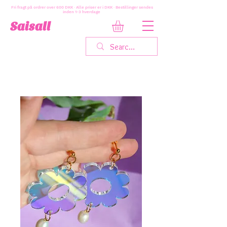
Fri fragt på ordrer over 600 DKK · Alle priser er i DKK · Bestillinger sendes
inden 1-3 hverdage
Saisall