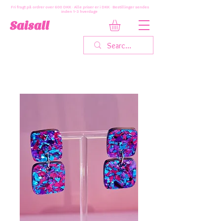
Fri fragt på ordrer over 600 DKK · Alle priser er i DKK · Bestillinger sendes
inden 1-3 hverdage
Saisall