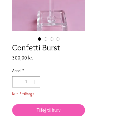
Confetti Burst
Pris
300,00 kr.
Antal
*
Kun 3 tilbage
Tilføj til kurv
Så er der dømt fest i gaden!
Låsen er i kirurgisk stål og er nikkel-