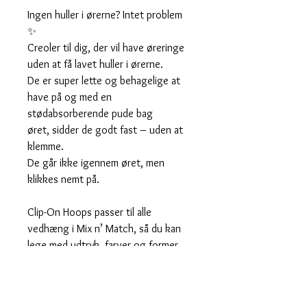
Ingen huller i ørerne? Intet problem
✨
Creoler til dig, der vil have øreringe
uden at få lavet huller i ørerne.
De er super lette og behagelige at
have på og med en
stødabsorberende pude bag
øret, sidder de godt fast – uden at
klemme.
De går ikke igennem øret, men
klikkes nemt på.
Clip-On Hoops passer til alle
vedhæng i Mix n’ Match, så du kan
lege med udtryk, farver og former
præcis som du ønsker.
Detaljer: