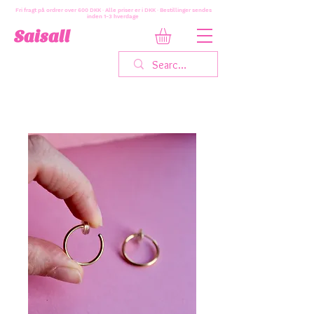
Fri fragt på ordrer over 600 DKK · Alle priser er i DKK · Bestillinger sendes
inden 1-3 hverdage
Saisall