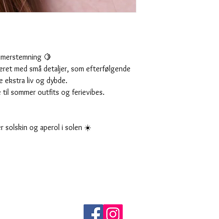
mmerstemning 🍋
averet med små detaljer, som efterfølgende
e ekstra liv og dybde.
 til sommer outfits og ferievibes.
r solskin og aperol i solen ☀️