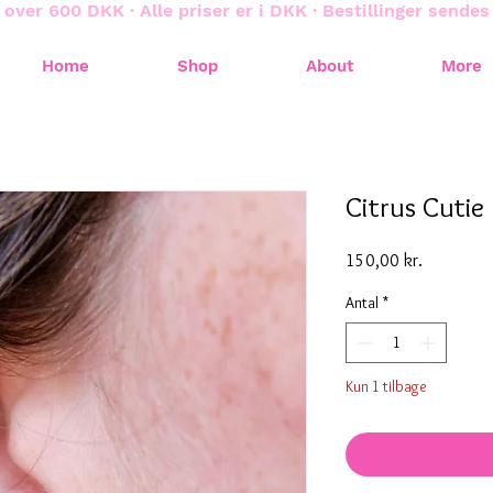
 over 600 DKK · Alle priser er i DKK · Bestillinger sende
Home
Shop
About
More
Citrus Cutie
Pris
150,00 kr.
Antal
*
Kun 1 tilbage