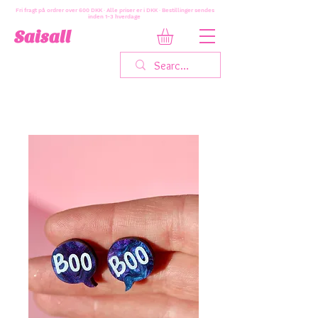
Fri fragt på ordrer over 600 DKK · Alle priser er i DKK · Bestillinger sendes
inden 1-3 hverdage
Saisall