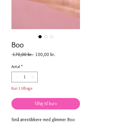
Boo
Regulær
Salgspris
 170,00 kr. 
100,00 kr.
pris
Antal
*
Kun 1 tilbage
Tilføj til kurv
Små ørestikkere med glimmer Boo
graveret. Der blev du bange hva'! ;)