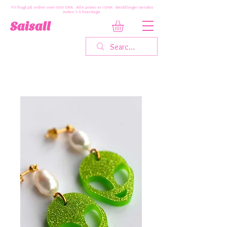
Fri fragt på ordrer over 600 DKK · Alle priser er i DKK · Bestillinger sendes
inden 1-3 hverdage
Saisall