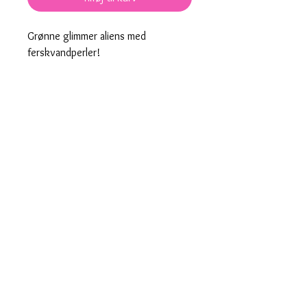
Grønne glimmer aliens med
ferskvandperler!
Der er kun glimmer på den ene side
af pleksiglasset.
Låsen: Forgyldt eller sølv.
Øreringene er bly- og nikkelfri.
Prisen er for et sæt øreringe og vist
i Danske Kroner.
Produkt nummer: 00017
Hurtig levering
Designet og fremstillet i Danmark
saisall@outlook.dk