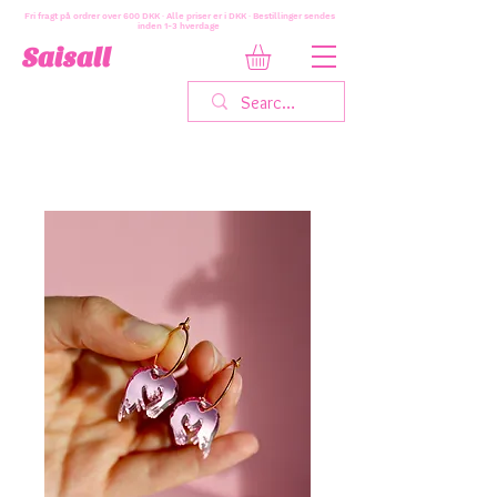
Fri fragt på ordrer over 600 DKK · Alle priser er i DKK · Bestillinger sendes
inden 1-3 hverdage
Saisall