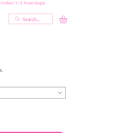
s inden 1-3 hverdage
Salgspris
r.