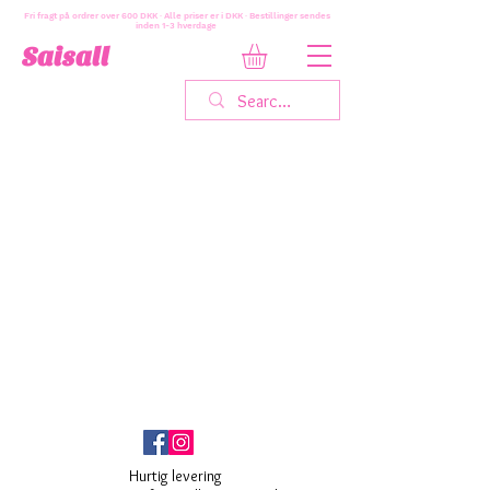
Fri fragt på ordrer over 600 DKK · Alle priser er i DKK · Bestillinger sendes
inden 1-3 hverdage
Saisall
Hurtig levering